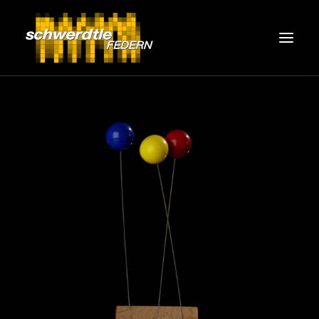
Technische Federn
Entwicklung & Qualität
schwerdtle-FEDERN
Jobs
Beratung & Kontakt